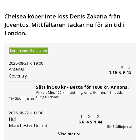
Chelsea köper inte loss Denis Zakaria från
Juventus. Mittfältaren tackar nu för sin tid i
London.
Kommande 5 matcher
2026-08-21 kl 19:00
1
X
2
Arsenal
1.16
6.9
15
Coventry
Sätt in 500 kr - Betta för 1000 kr. Annons.
Villkor: Min. 100 kr insättning, oms. 6x, min. 1,8 i odds.
Giltig 60 dagar.
18+ Stödlinjen.se
2026-08-22 kl 11:30
1
X
2
Hull
6.6
4.5
1.44
Manchester United
18+ Stödlinjen.se
Visa mer