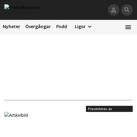
Nyheter
Övergångar
Podd
Ligor
Presenteras av