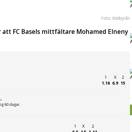
Foto: Bildbyrån
att FC Basels mittfältare Mohamed Elneny
1
X
2
1.16
6.9
15
.
ltig 60 dagar.
1
X
2
6.6
4.5
1.44