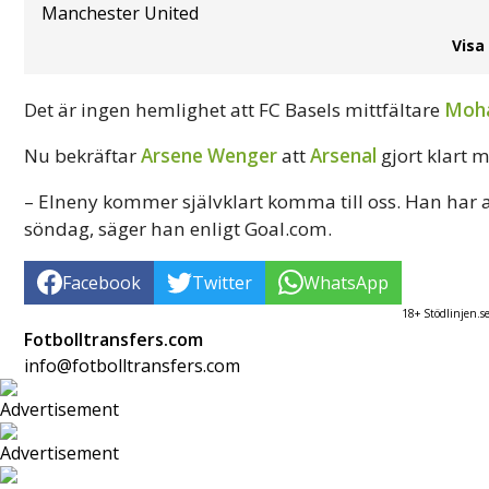
Manchester United
Visa
Det är ingen hemlighet att FC Basels mittfältare
Moha
Nu bekräftar
Arsene Wenger
att
Arsenal
gjort klart 
– Elneny kommer självklart komma till oss. Han har ansl
söndag, säger han enligt Goal.com.
Facebook
Twitter
WhatsApp
18+ Stödlinjen.s
Fotbolltransfers.com
info@fotbolltransfers.com