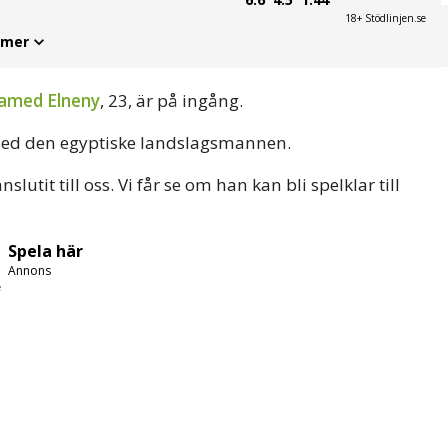
18+ Stödlinjen.se
 mer
med Elneny
, 23, är på ingång.
med den egyptiske landslagsmannen.
utit till oss. Vi får se om han kan bli spelklar till
Spela här
Annons
e