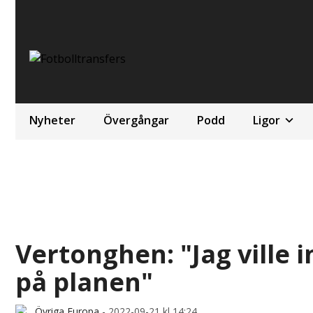
Nyheter
Övergångar
Podd
Ligor
Vertonghen: "Jag ville i
på planen"
Övriga Europa
-
2022-09-21 kl 14:24