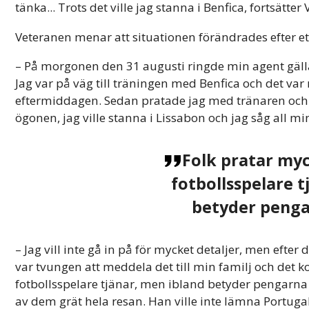
tänka... Trots det ville jag stanna i Benfica, fortsätte
Veteranen menar att situationen förändrades efter e
– På morgonen den 31 augusti ringde min agent gäll
Jag var på väg till träningen med Benfica och det va
eftermiddagen. Sedan pratade jag med tränaren och a
ögonen, jag ville stanna i Lissabon och jag såg all min
Folk pratar my
fotbollsspelare t
betyder penga
– Jag vill inte gå in på för mycket detaljer, men efter 
var tvungen att meddela det till min familj och det
fotbollsspelare tjänar, men ibland betyder pengarna
av dem grät hela resan. Han ville inte lämna Portugal