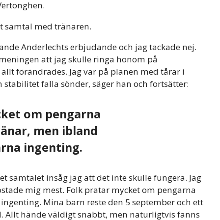
r Vertonghen.
tt samtal med tränaren.
ande Anderlechts erbjudande och jag tackade nej.
r meningen att jag skulle ringa honom på
llt förändrades. Jag var på planen med tårar i
 stabilitet falla sönder, säger han och fortsätter:
cket om pengarna
jänar, men ibland
rna ingenting.
det samtalet insåg jag att det inte skulle fungera. Jag
 kostade mig mest. Folk pratar mycket om pengarna
 ingenting. Mina barn reste den 5 september och ett
. Allt hände väldigt snabbt, men naturligtvis fanns