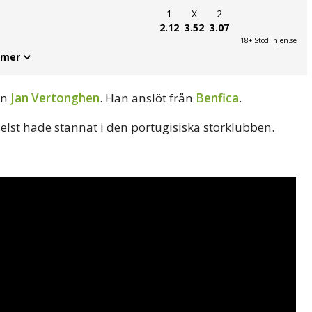
1
X
2
2.12
3.52
3.07
18+ Stödlinjen.se
 mer
en
Jan Vertonghen
. Han anslöt från
Benfica
.
lst hade stannat i den portugisiska storklubben.