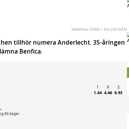
Matthew Childs / BILDBYRÅN
hen tillhör numera Anderlecht. 35-åringen
 lämna Benfica.
1
X
2
1.44
4.46
6.93
.
ltig 60 dagar.