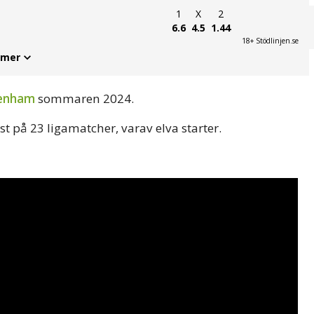
1
X
2
6.6
4.5
1.44
18+ Stödlinjen.se
 mer
enham
sommaren 2024.
t på 23 ligamatcher, varav elva starter.