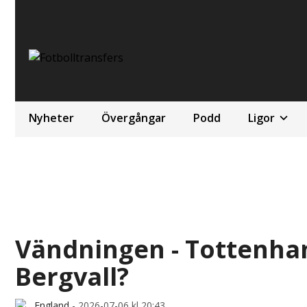
Nyheter
Övergångar
Podd
Ligor
Vändningen - Tottenham
Bergvall?
England
-
2026-07-06 kl 20:43