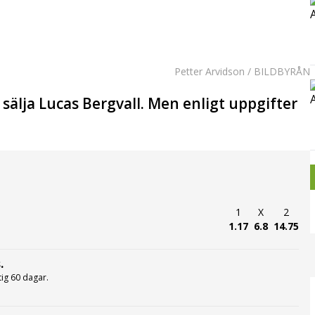
Petter Arvidson / BILDBYRÅN
 sälja Lucas Bergvall. Men enligt uppgifter
1
X
2
1.17
6.8
14.75
.
ltig 60 dagar.