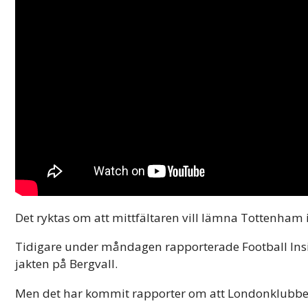
Det ryktas om att mittfältaren vill lämna Tottenham i
Tidigare under måndagen rapporterade Football Ins
jakten på Bergvall.
Men det har kommit rapporter om att Londonklubben