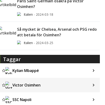
Paris Saint-Germain osäkra på Victor
Osimhen?
Italien
-
2024-03-18
Så mycket är Chelsea, Arsenal och PSG redo
att betala för Osimhen?
Italien
-
2024-03-25
Taggar
Kylian Mbappé
Victor Osimhen
SSC Napoli