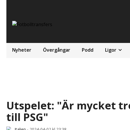
Nyheter
Övergångar
Podd
Ligor
Utspelet: "Är mycket tr
till PSG"
Italien
-
2024-04-02 kl 23:38