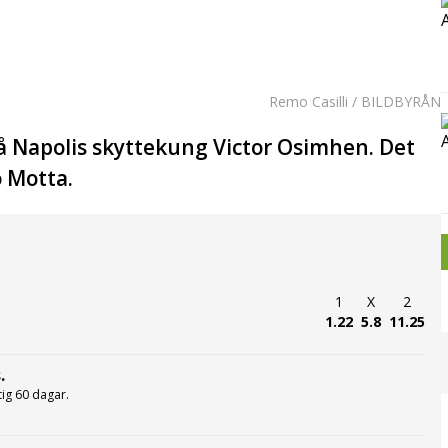
Remo Casilli / BILDBYRÅN
på Napolis skyttekung Victor Osimhen. Det
o Motta.
1
X
2
1.22
5.8
11.25
.
ltig 60 dagar.