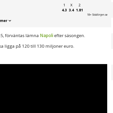
1
X
2
4.3
3.4
1.81
18+ Stödlinjen.se
 mer
 25, förväntas lämna
Napoli
efter säsongen.
a ligga på 120 till 130 miljoner euro.