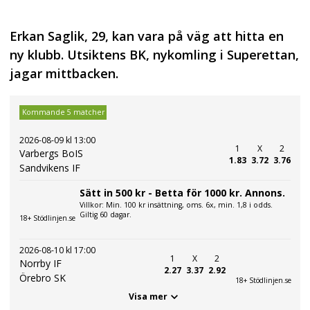
Erkan Saglik, 29, kan vara på väg att hitta en
ny klubb. Utsiktens BK, nykomling i Superettan,
jagar mittbacken.
Kommande 5 matcher
2026-08-09 kl 13:00
1
X
2
Varbergs BoIS
1.83
3.72
3.76
Sandvikens IF
Sätt in 500 kr - Betta för 1000 kr. Annons.
Villkor: Min. 100 kr insättning, oms. 6x, min. 1,8 i odds.
Giltig 60 dagar.
18+ Stödlinjen.se
2026-08-10 kl 17:00
1
X
2
Norrby IF
2.27
3.37
2.92
Örebro SK
18+ Stödlinjen.se
Visa mer