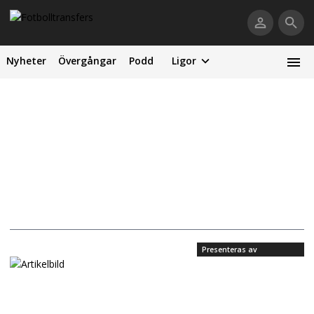
Nyheter
Övergångar
Podd
Ligor
Presenteras av