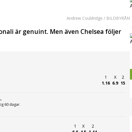
Andrew Couldridge / BILDBYRÅN
nali är genuint. Men även Chelsea följer
1
X
2
1.16
6.9
15
.
ltig 60 dagar.
1
X
2
6.6
4.5
1.44