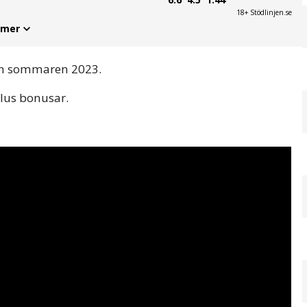
18+ Stödlinjen.se
 mer
lan sommaren 2023.
plus bonusar.