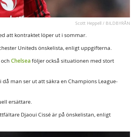
Scott Heppell / BILDBYRÅN
 att kontraktet löper ut i sommar.
hester Uniteds önskelista, enligt uppgifterna.
i och
Chelsea
följer också situationen med stort
i då man ser ut att säkra en Champions League-
ell ersättare.
tfältare Djaoui Cissé är på önskelistan, enligt