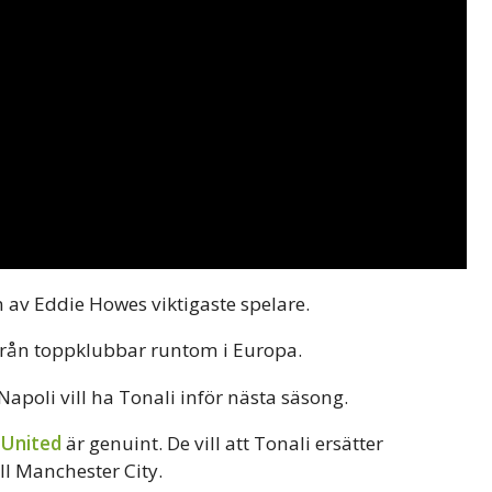
n av Eddie Howes viktigaste spelare.
e från toppklubbar runtom i Europa.
Napoli vill ha Tonali inför nästa säsong.
United
är genuint. De vill att Tonali ersätter
ill Manchester City.