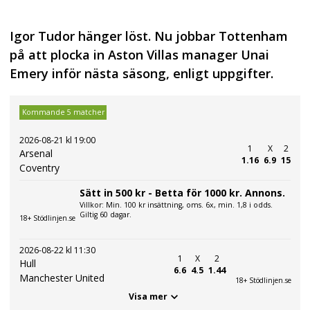
Igor Tudor hänger löst. Nu jobbar Tottenham
på att plocka in Aston Villas manager Unai
Emery inför nästa säsong, enligt uppgifter.
Kommande 5 matcher
2026-08-21 kl 19:00
1
X
2
Arsenal
1.16
6.9
15
Coventry
Sätt in 500 kr - Betta för 1000 kr. Annons.
Villkor: Min. 100 kr insättning, oms. 6x, min. 1,8 i odds.
Giltig 60 dagar.
18+ Stödlinjen.se
2026-08-22 kl 11:30
1
X
2
Hull
6.6
4.5
1.44
Manchester United
18+ Stödlinjen.se
Visa mer