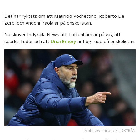
Det har ryktats om att Mauricio Pochettino, Roberto De
Zerbi och Andoni Iraola är på önskelistan.
Nu skriver Indykaila News att Tottenham är på väg att
sparka Tudor och att
Unai Emery
är högt upp på önskelistan.
Matthew Childs / BILDBYRÅN