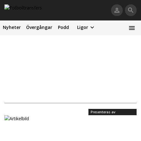
Nyheter
Övergångar
Podd
Ligor
Presenteras av