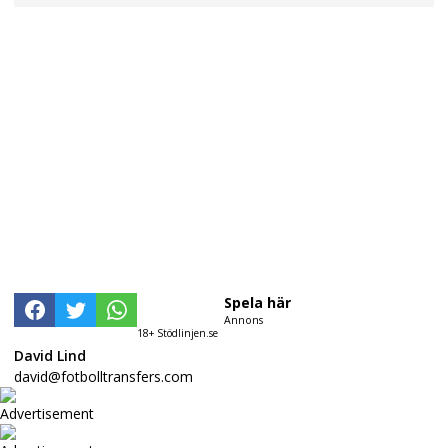
Spela här
Annons
18+ Stödlinjen.se
David Lind
david@fotbolltransfers.com