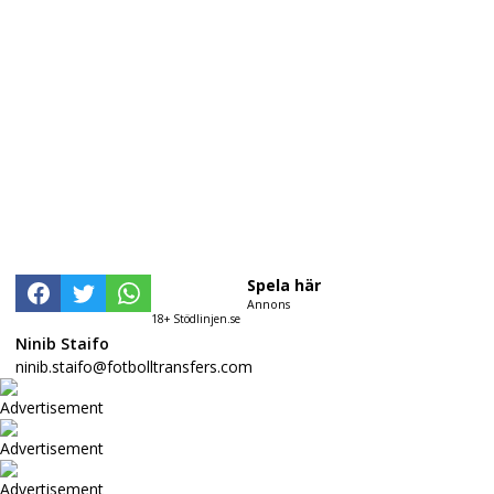
Spela här
Annons
18+ Stödlinjen.se
Ninib Staifo
ninib.staifo@fotbolltransfers.com