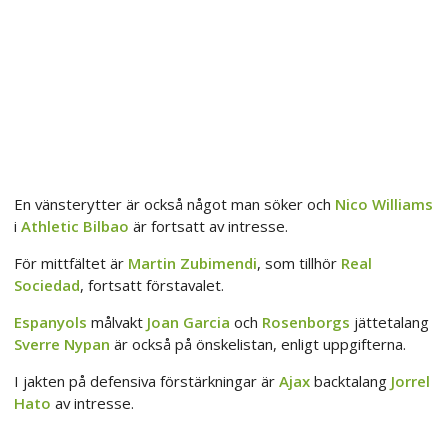
En vänsterytter är också något man söker och
Nico Williams
i
Athletic Bilbao
är fortsatt av intresse.
För mittfältet är
Martin Zubimendi
, som tillhör
Real
Sociedad
, fortsatt förstavalet.
Espanyols
målvakt
Joan Garcia
och
Rosenborgs
jättetalang
Sverre Nypan
är också på önskelistan, enligt uppgifterna.
I jakten på defensiva förstärkningar är
Ajax
backtalang
Jorrel
Hato
av intresse.