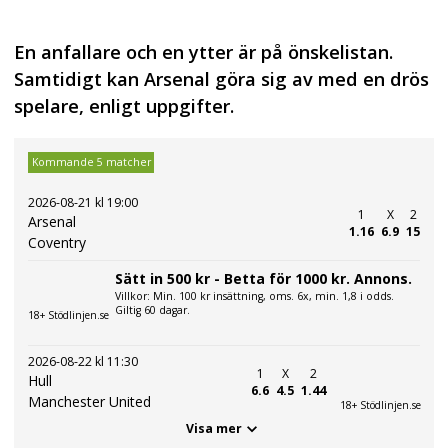
En anfallare och en ytter är på önskelistan.
Samtidigt kan Arsenal göra sig av med en drös
spelare, enligt uppgifter.
Kommande 5 matcher
2026-08-21 kl 19:00
1
X
2
Arsenal
1.16
6.9
15
Coventry
Sätt in 500 kr - Betta för 1000 kr. Annons.
Villkor: Min. 100 kr insättning, oms. 6x, min. 1,8 i odds.
Giltig 60 dagar.
18+ Stödlinjen.se
2026-08-22 kl 11:30
1
X
2
Hull
6.6
4.5
1.44
Manchester United
18+ Stödlinjen.se
Visa mer