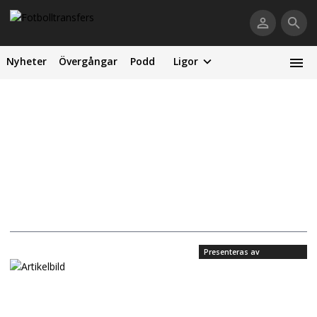
Nyheter
Övergångar
Podd
Ligor
Presenteras av