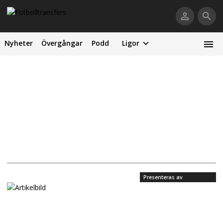
Nyheter
Övergångar
Podd
Ligor
Presenteras av