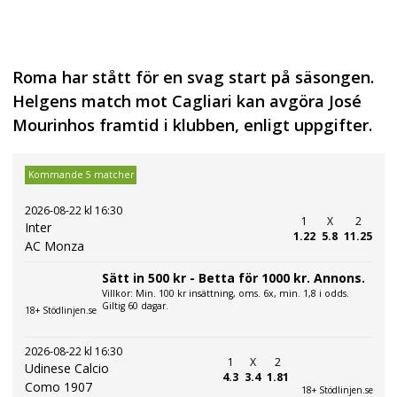
Roma har stått för en svag start på säsongen.
Helgens match mot Cagliari kan avgöra José
Mourinhos framtid i klubben, enligt uppgifter.
Kommande 5 matcher
2026-08-22 kl 16:30
1
X
2
Inter
1.22
5.8
11.25
AC Monza
Sätt in 500 kr - Betta för 1000 kr. Annons.
Villkor: Min. 100 kr insättning, oms. 6x, min. 1,8 i odds.
Giltig 60 dagar.
18+ Stödlinjen.se
2026-08-22 kl 16:30
1
X
2
Udinese Calcio
4.3
3.4
1.81
Como 1907
18+ Stödlinjen.se