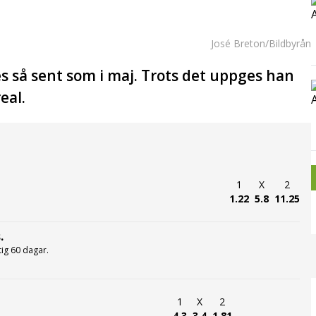
José Breton/Bildbyrån
s så sent som i maj. Trots det uppges han
eal.
1
X
2
1.22
5.8
11.25
.
ltig 60 dagar.
1
X
2
4.3
3.4
1.81