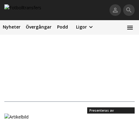
Nyheter
Övergångar
Podd
Ligor
Presenteras av