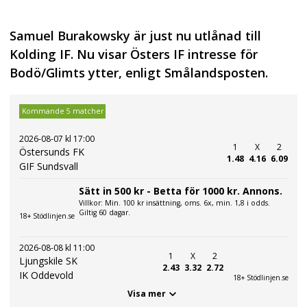
Samuel Burakowsky är just nu utlånad till
Kolding IF. Nu visar Östers IF intresse för
Bodö/Glimts ytter, enligt Smålandsposten.
Kommande 5 matcher
2026-08-07 kl 17:00
1
X
2
Östersunds FK
1.48
4.16
6.09
GIF Sundsvall
Sätt in 500 kr - Betta för 1000 kr. Annons.
Villkor: Min. 100 kr insättning, oms. 6x, min. 1,8 i odds.
Giltig 60 dagar.
18+ Stödlinjen.se
2026-08-08 kl 11:00
1
X
2
Ljungskile SK
2.43
3.32
2.72
IK Oddevold
18+ Stödlinjen.se
Visa mer