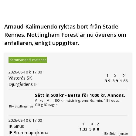
Arnaud Kalimuendo ryktas bort från Stade
Rennes. Nottingham Forest är nu överens om
anfallaren, enligt uppgifter.
Kommande 5 matcher
2026-08-10 kl 17:00
1
X
2
Västerås SK
3.9
3.9
1.86
Djurgårdens IF
Sätt in 500 kr - Betta för 1000 kr. Annons.
Villkor: Min. 100 kr insättning, oms. 6x, min. 1,8 i odds.
Giltig 60 dagar.
18+ Stödlinjen.se
2026-08-10 kl 17:00
1
X
2
IK Sirius
1.33
5.8
8
IF Brommapojkarna
18+ Stödlinjen.se