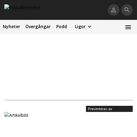
Nyheter
Övergångar
Podd
Ligor
Presenteras av