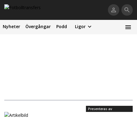
Nyheter
Övergångar
Podd
Ligor
Presenteras av