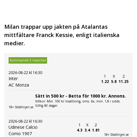
Milan trappar upp jakten på Atalantas
mittfältare Franck Kessie, enligt italienska
medier.
Kommande 5 matcher
2026-08-22 kl 16:30
1
X
2
Inter
1.22
5.8
11.25
AC Monza
Sätt in 500 kr - Betta för 1000 kr. Annons.
Villkor: Min. 100 kr insättning, oms. 6x, min. 1,8 i odds.
Giltig 60 dagar.
18+ Stödlinjen.se
2026-08-22 kl 16:30
1
X
2
Udinese Calcio
4.3
3.4
1.81
Como 1907
18+ Stödlinjen.se