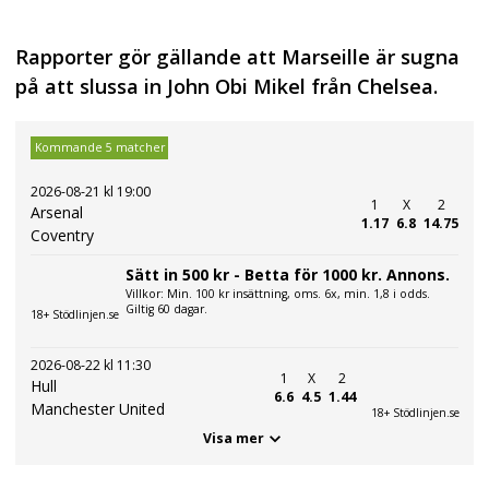
Rapporter gör gällande att Marseille är sugna
på att slussa in John Obi Mikel från Chelsea.
Kommande 5 matcher
2026-08-21 kl 19:00
1
X
2
Arsenal
1.17
6.8
14.75
Coventry
Sätt in 500 kr - Betta för 1000 kr. Annons.
Villkor: Min. 100 kr insättning, oms. 6x, min. 1,8 i odds.
Giltig 60 dagar.
18+ Stödlinjen.se
2026-08-22 kl 11:30
1
X
2
Hull
6.6
4.5
1.44
Manchester United
18+ Stödlinjen.se
Visa mer