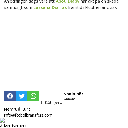
Anledningen sägs vara att
Abou Diaby
har åkt på en skada,
samtidigt som
Lassana Diarras
framtid i klubben är oviss.
Spela här
Annons
18+ Stödlinjen.se
Nemrud Kurt
info@fotbolltransfers.com