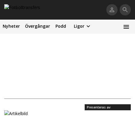
Nyheter
Övergångar
Podd
Ligor
Presenteras av