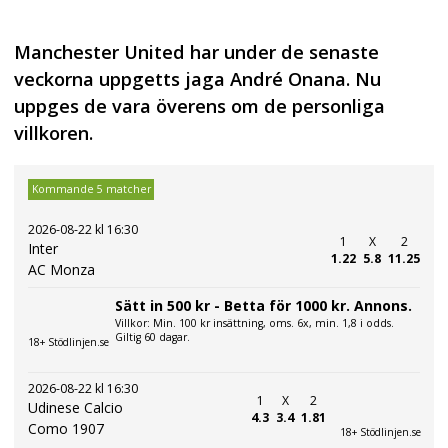
Manchester United har under de senaste
veckorna uppgetts jaga André Onana. Nu
uppges de vara överens om de personliga
villkoren.
Kommande 5 matcher
2026-08-22 kl 16:30
1
X
2
Inter
1.22
5.8
11.25
AC Monza
Sätt in 500 kr - Betta för 1000 kr. Annons.
Villkor: Min. 100 kr insättning, oms. 6x, min. 1,8 i odds.
Giltig 60 dagar.
18+ Stödlinjen.se
2026-08-22 kl 16:30
1
X
2
Udinese Calcio
4.3
3.4
1.81
Como 1907
18+ Stödlinjen.se