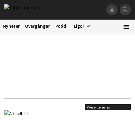
Nyheter
Övergångar
Podd
Ligor
Presenteras av