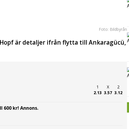
Foto: Bildbyrån
opf är detaljer ifrån flytta till Ankaragücü,
1
X
2
2.13
3.57
3.12
l 600 kr! Annons.