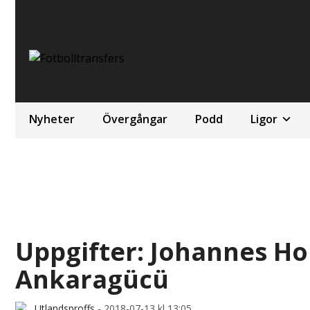
Nyheter
Övergångar
Podd
Ligor
Uppgifter: Johannes Hopf
Ankaragücü
Utlandsproffs
-
2018-07-13 kl 13:05