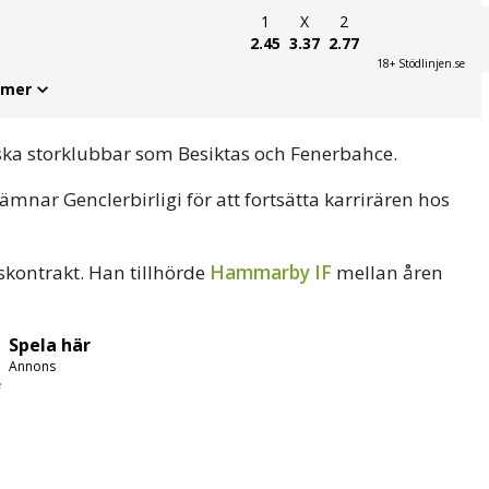
1
X
2
2.45
3.37
2.77
18+ Stödlinjen.se
 mer
ska storklubbar som Besiktas och Fenerbahce.
mnar Genclerbirligi för att fortsätta karrirären hos
skontrakt. Han tillhörde
Hammarby IF
mellan åren
Spela här
Annons
e