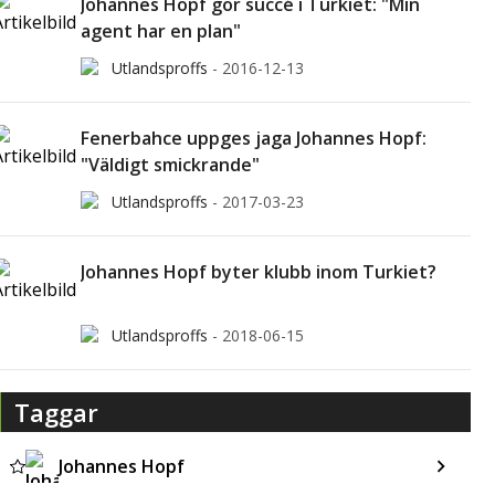
Johannes Hopf gör succé i Turkiet: "Min
agent har en plan"
Utlandsproffs
-
2016-12-13
Fenerbahce uppges jaga Johannes Hopf:
"Väldigt smickrande"
Utlandsproffs
-
2017-03-23
Johannes Hopf byter klubb inom Turkiet?
Utlandsproffs
-
2018-06-15
Taggar
Johannes Hopf