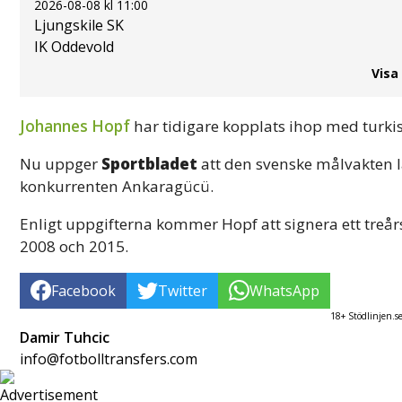
2026-08-08 kl 11:00
Ljungskile SK
IK Oddevold
Visa
Johannes Hopf
har tidigare kopplats ihop med turki
Nu uppger
Sportbladet
att den svenske målvakten lä
konkurrenten Ankaragücü.
Enligt uppgifterna kommer Hopf att signera ett treår
2008 och 2015.
Facebook
Twitter
WhatsApp
18+ Stödlinjen.s
Damir Tuhcic
info@fotbolltransfers.com