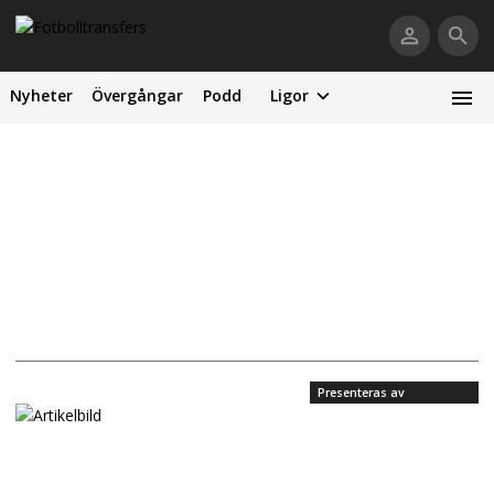
Nyheter
Övergångar
Podd
Ligor
Presenteras av