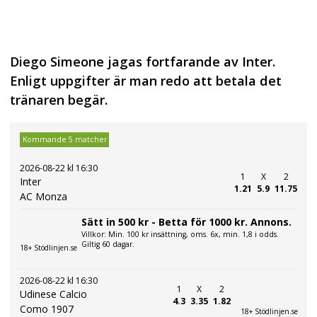
Diego Simeone jagas fortfarande av Inter.
Enligt uppgifter är man redo att betala det
tränaren begär.
Kommande 5 matcher
2026-08-22 kl 16:30
1
X
2
Inter
1.21
5.9
11.75
AC Monza
Sätt in 500 kr - Betta för 1000 kr. Annons.
Villkor: Min. 100 kr insättning, oms. 6x, min. 1,8 i odds.
Giltig 60 dagar.
18+ Stödlinjen.se
2026-08-22 kl 16:30
1
X
2
Udinese Calcio
4.3
3.35
1.82
Como 1907
18+ Stödlinjen.se