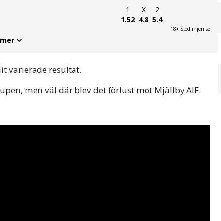
1
X
2
1.52
4.8
5.4
18+ Stödlinjen.se
 mer
it varierade resultat.
 Cupen, men väl där blev det förlust mot Mjällby AIF.