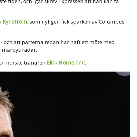
e tiden, och igår skrev Expressen att han kan få
k Rydström
, som nyligen fick sparken av Columbus
 - och att parterna redan har haft ett möte med
ammarbys radar.
den norske tränaren
Eirik Horneland
.