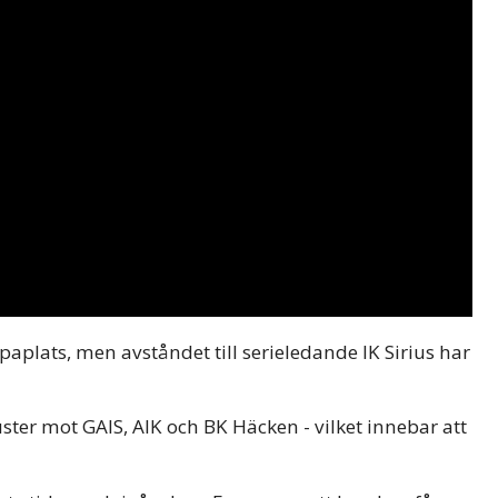
paplats, men avståndet till serieledande IK Sirius har
ter mot GAIS, AIK och BK Häcken - vilket innebar att