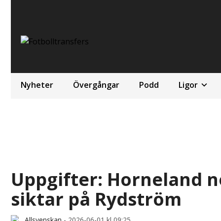
Nyheter
Övergångar
Podd
Ligor
Uppgifter: Horneland 
siktar på Rydström
Allsvenskan
-
2026-06-01 kl 09:25