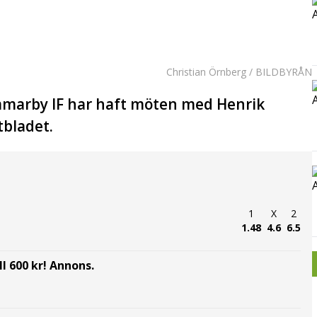
Christian Örnberg / BILDBYRÅN
ammarby IF har haft möten med Henrik
tbladet.
1
X
2
1.48
4.6
6.5
l 600 kr! Annons.