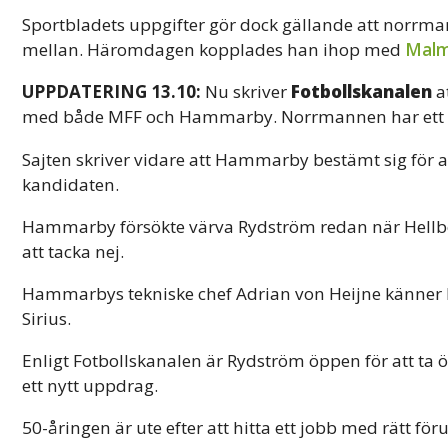
Sportbladets uppgifter gör dock gällande att norrman
mellan. Häromdagen kopplades han ihop med
Malm
UPPDATERING 13.10:
Nu skriver
Fotbollskanalen
at
med både MFF och Hammarby. Norrmannen har ett a
Sajten skriver vidare att Hammarby bestämt sig för a
kandidaten.
Hammarby försökte värva Rydström redan när Hellber
att tacka nej.
Hammarbys tekniske chef Adrian von Heijne känner
Sirius.
Enligt Fotbollskanalen är Rydström öppen för att ta 
ett nytt uppdrag.
50-åringen är ute efter att hitta ett jobb med rätt fö