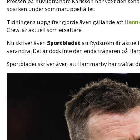
Pressen på huvudtränare Karlsson har växt den senast
sparken under sommaruppehållet.
Tidningens uppgifter gjorde även gällande att
Henri
Crew, är aktuell som ersättare.
Nu skriver även
Sportbladet
att Rydström är aktuell
varandra. Det är dock inte den enda tränaren på H
Sportbladet skriver även att Hammarby har träffat 