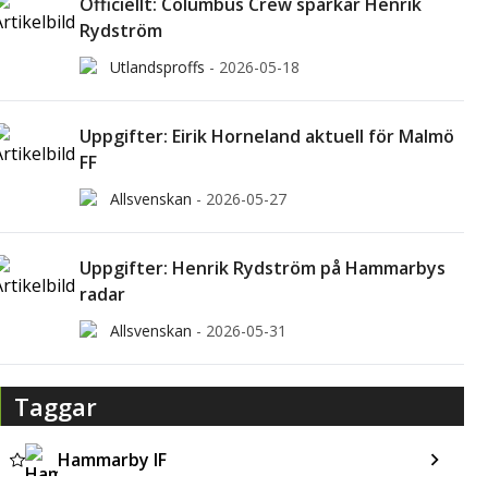
Officiellt: Columbus Crew sparkar Henrik
Rydström
Utlandsproffs
-
2026-05-18
Uppgifter: Eirik Horneland aktuell för Malmö
FF
Allsvenskan
-
2026-05-27
Uppgifter: Henrik Rydström på Hammarbys
radar
Allsvenskan
-
2026-05-31
Taggar
Hammarby IF