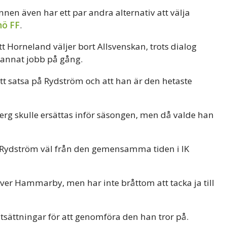
nen även har ett par andra alternativ att välja
ö FF
.
t Horneland väljer bort Allsvenskan, trots dialog
nnat jobb på gång.
tt satsa på Rydström och att han är den hetaste
g skulle ersättas inför säsongen, men då valde han
 Rydström väl från den gemensamma tiden i IK
över Hammarby, men har inte bråttom att tacka ja till
rutsättningar för att genomföra den han tror på.