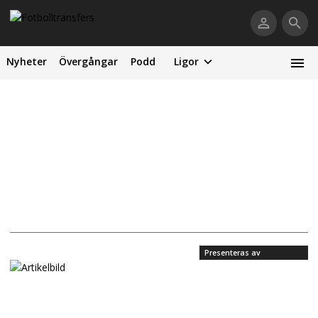
Nyheter
Övergångar
Podd
Ligor
Presenteras av