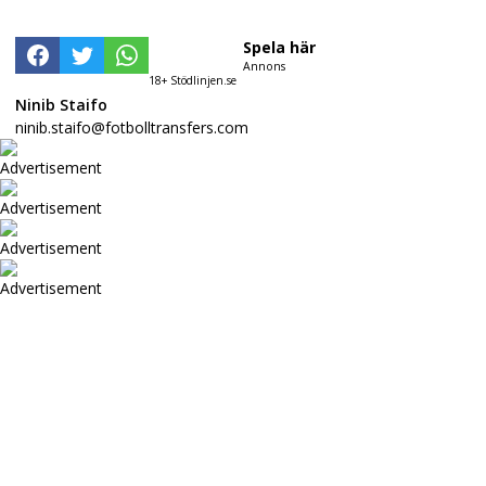
Spela här
Annons
18+ Stödlinjen.se
Ninib Staifo
ninib.staifo@fotbolltransfers.com