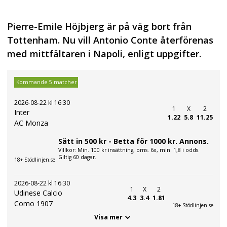
Pierre-Emile Höjbjerg är på väg bort från
Tottenham. Nu vill Antonio Conte återförenas
med mittfältaren i Napoli, enligt uppgifter.
Kommande 5 matcher
2026-08-22 kl 16:30
1
X
2
Inter
1.22
5.8
11.25
AC Monza
Sätt in 500 kr - Betta för 1000 kr. Annons.
Villkor: Min. 100 kr insättning, oms. 6x, min. 1,8 i odds.
Giltig 60 dagar.
18+ Stödlinjen.se
2026-08-22 kl 16:30
1
X
2
Udinese Calcio
4.3
3.4
1.81
Como 1907
18+ Stödlinjen.se
Visa mer