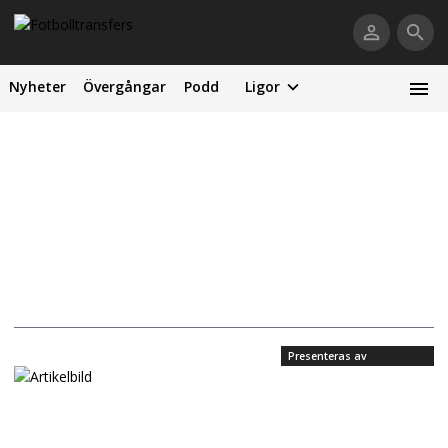
Nyheter
Övergångar
Podd
Ligor
Presenteras av