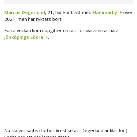
Marcus Degerlund
, 21, har kontrakt med
Hammarby IF
över
2021, men har ryktats bort.
Förra veckan kom uppgifter om att försvararen är nära
Jönköpings Södra IF
.
Nu skriver sajten fotbolldirekt.se att Degerlund är klar för J-
Södra och att han lämnar gratis.