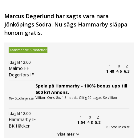
Marcus Degerlund har sagts vara nära
Jönköpings Södra. Nu sägs Hammarby släppa
honom gratis.
Kommande 5 matcher
Idag kl 12:00
1
X
2
Malmo FF
1.48
4.6
6.3
Degerfors IF
Spela på Hammarby - 100% bonus upp till
600 kr! Annons.
Villkor: Oms. 8x, 1.8 i odds. Giltig 90 dagar. Se villkor.
18+ Stödlinjen.se
Idag kl 12:00
1
X
2
Hammarby IF
1.54
4.8
5.2
BK Häcken
18+ Stödlinjen.se
Visa mer