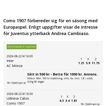
Como 1907 förbereder sig för en säsong med
Europaspel. Enligt uppgifter visar de intresse
för Juventus ytterback Andrea Cambiaso.
Kommande 5 matcher
2026-08-22 kl 16:30
1
X
2
Inter
1.21
5.9
11.75
AC Monza
Sätt in 500 kr - Betta för 1000 kr. Annons.
Villkor: Min. 100 kr insättning, oms. 6x, min. 1,8 i odds.
Giltig 60 dagar.
18+ Stödlinjen.se
2026-08-22 kl 16:30
1
X
2
Udinese Calcio
4.3
3.4
1.81
Como 1907
18+ Stödlinjen.se