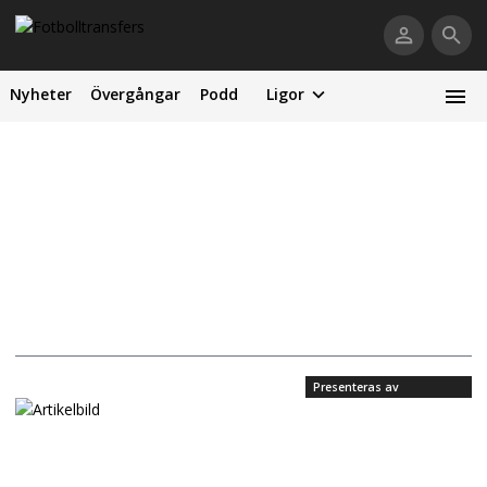
Nyheter
Övergångar
Podd
Ligor
Presenteras av