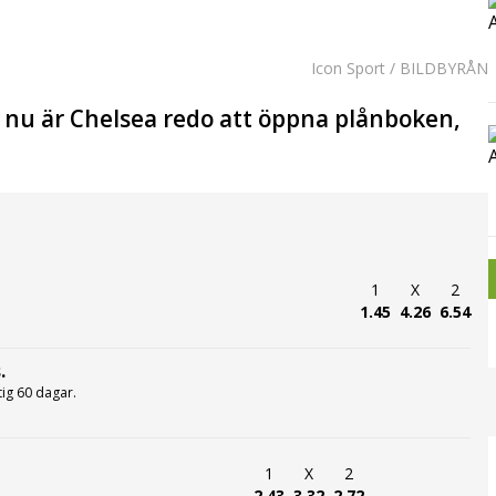
Icon Sport / BILDBYRÅN
h nu är Chelsea redo att öppna plånboken,
1
X
2
1.45
4.26
6.54
.
ltig 60 dagar.
1
X
2
2.43
3.32
2.72