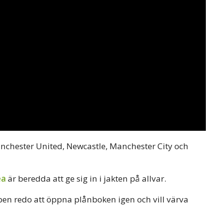
nchester United, Newcastle, Manchester City och
ea
är beredda att ge sig in i jakten på allvar.
ben redo att öppna plånboken igen och vill värva