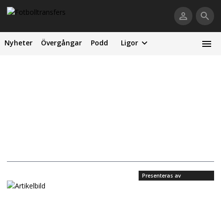
Nyheter
Övergångar
Podd
Ligor
Presenteras av