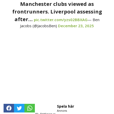
Manchester clubs viewed as
frontrunners. Liverpool assessing
after…
pic.twitter.com/yzs02BBXAG
— Ben
Jacobs (@JacobsBen)
December 23, 2025
Spela här
Annons
18+ Stödlinjen.se