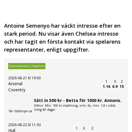
Antoine Semenyo har väckt intresse efter en
stark period. Nu visar även Chelsea intresse
och har tagit en första kontakt via spelarens
representanter, enligt uppgifter.
Kommande 5 matcher
2026-08-21 kl 19:00
1
X
2
Arsenal
1.16
6.9
15
Coventry
Sätt in 500 kr - Betta för 1000 kr. Annons.
Villkor: Min. 100 kr insättning, oms. 6x, min. 1,8 i odds.
Giltig 60 dagar.
18+ Stödlinjen.se
2026-08-22 kl 11:30
1
X
2
Hull