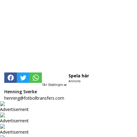
Spela här
Annons
18+ Stödlinjen.se
Henning Sverke
henning@fotbolltransfers.com