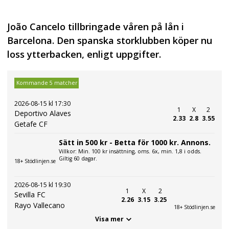
João Cancelo tillbringade våren på lån i
Barcelona. Den spanska storklubben köper nu
loss ytterbacken, enligt uppgifter.
Kommande 5 matcher
2026-08-15 kl 17:30
1
X
2
Deportivo Alaves
2.33
2.8
3.55
Getafe CF
Sätt in 500 kr - Betta för 1000 kr. Annons.
Villkor: Min. 100 kr insättning, oms. 6x, min. 1,8 i odds.
Giltig 60 dagar.
18+ Stödlinjen.se
2026-08-15 kl 19:30
1
X
2
Sevilla FC
2.26
3.15
3.25
Rayo Vallecano
18+ Stödlinjen.se
Visa mer