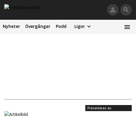
Nyheter
Övergångar
Podd
Ligor
Presenteras av