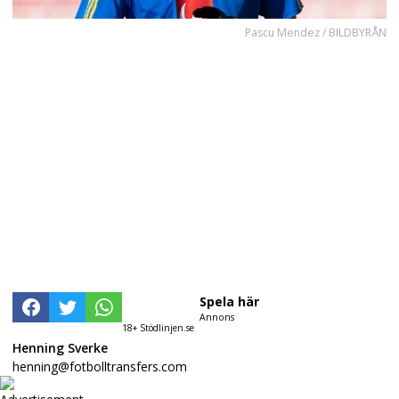
Pascu Mendez / BILDBYRÅN
Spela här
Annons
18+ Stödlinjen.se
Henning Sverke
henning@fotbolltransfers.com