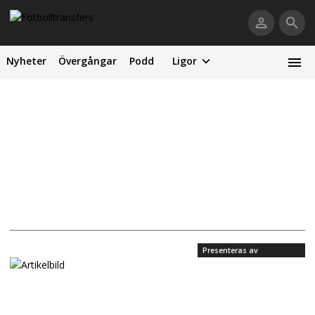
Nyheter
Övergångar
Podd
Ligor
Presenteras av