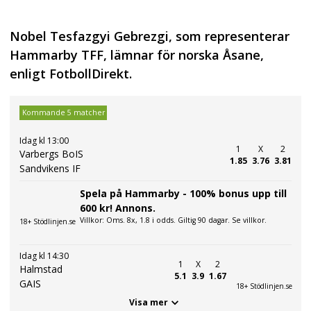
Nobel Tesfazgyi Gebrezgi, som representerar
Hammarby TFF, lämnar för norska Åsane,
enligt FotbollDirekt.
Kommande 5 matcher
Idag kl 13:00
1
X
2
Varbergs BoIS
1.85
3.76
3.81
Sandvikens IF
Spela på Hammarby - 100% bonus upp till
600 kr! Annons.
Villkor: Oms. 8x, 1.8 i odds. Giltig 90 dagar. Se villkor.
18+ Stödlinjen.se
Idag kl 14:30
1
X
2
Halmstad
5.1
3.9
1.67
GAIS
18+ Stödlinjen.se
Visa mer