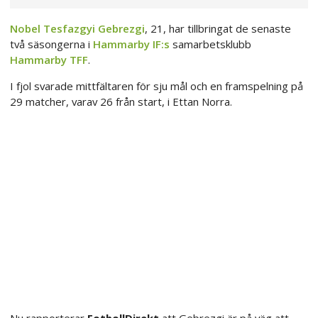
Nobel Tesfazgyi Gebrezgi
, 21, har tillbringat de senaste
två säsongerna i
Hammarby IF:s
samarbetsklubb
Hammarby TFF
.
I fjol svarade mittfältaren för sju mål och en framspelning på
29 matcher, varav 26 från start, i Ettan Norra.
Nu rapporterar
FotbollDirekt
att Gebrezgi är på väg att