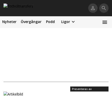
Nyheter
Övergångar
Podd
Ligor
Presenteras av