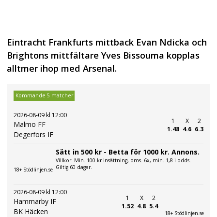
Eintracht Frankfurts mittback Evan Ndicka och
Brightons mittfältare Yves Bissouma kopplas
alltmer ihop med Arsenal.
Kommande 5 matcher
2026-08-09 kl 12:00
1
X
2
Malmo FF
1.48
4.6
6.3
Degerfors IF
Sätt in 500 kr - Betta för 1000 kr. Annons.
Villkor: Min. 100 kr insättning, oms. 6x, min. 1,8 i odds.
Giltig 60 dagar.
18+ Stödlinjen.se
2026-08-09 kl 12:00
1
X
2
Hammarby IF
1.52
4.8
5.4
BK Häcken
18+ Stödlinjen.se