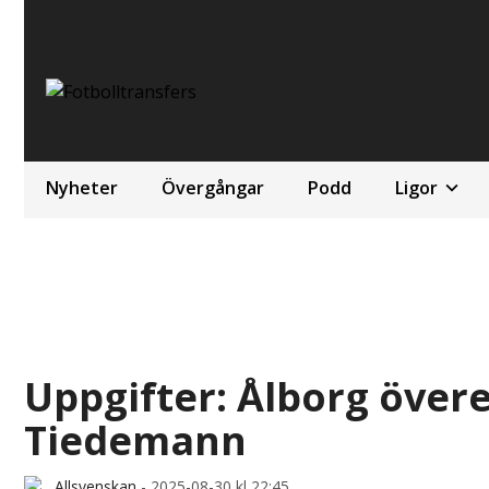
Nyheter
Övergångar
Podd
Ligor
Uppgifter: Ålborg öve
Tiedemann
Allsvenskan
-
2025-08-30 kl 22:45