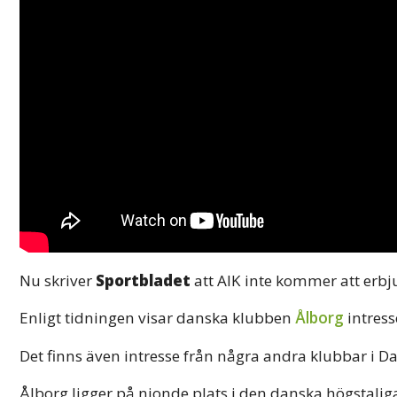
Nu skriver
Sportbladet
att AIK inte kommer att erb
Enligt tidningen visar danska klubben
Ålborg
intress
Det finns även intresse från några andra klubbar i D
Ålborg ligger på nionde plats i den danska högstalig