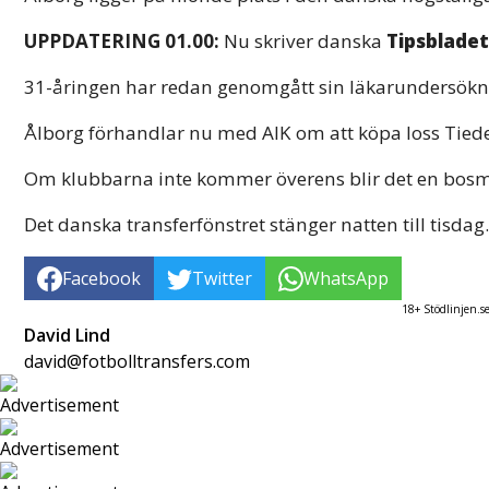
UPPDATERING 01.00:
Nu skriver danska
Tipsbladet
31-åringen har redan genomgått sin läkarundersöknin
Ålborg förhandlar nu med AIK om att köpa loss Tie
Om klubbarna inte kommer överens blir det en bosman
Det danska transferfönstret stänger natten till tisdag.
Facebook
Twitter
WhatsApp
18+ Stödlinjen.s
David Lind
david@fotbolltransfers.com