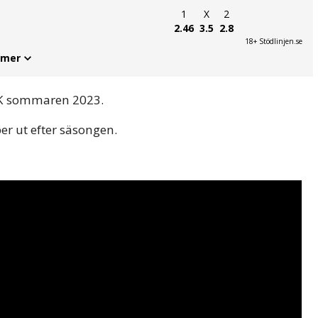
1
X
2
2.46
3.5
2.8
18+ Stödlinjen.se
 mer
e FK sommaren 2023.
er ut efter säsongen.