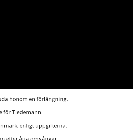
juda honom en förlängning.
e för Tiedemann.
anmark, enligt uppgifterna.
an efter åtta omgångar.