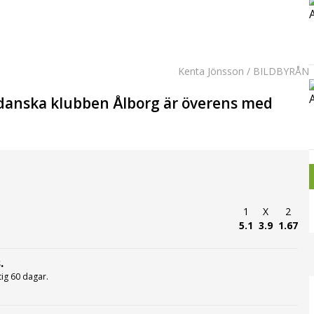
Kenta Jönsson / BILDBYRÅN
danska klubben Ålborg är överens med
1
X
2
5.1
3.9
1.67
.
ltig 60 dagar.