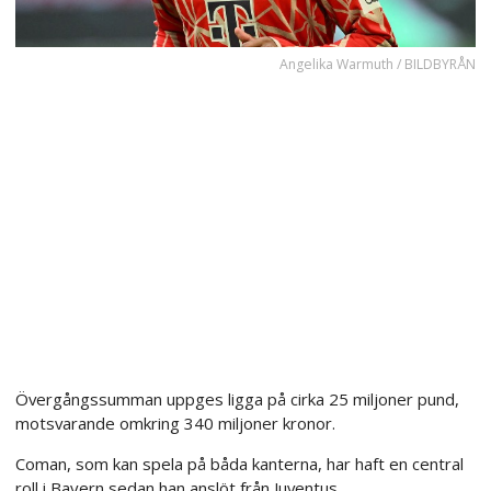
Angelika Warmuth / BILDBYRÅN
Övergångssumman uppges ligga på cirka 25 miljoner pund,
motsvarande omkring 340 miljoner kronor.
Coman, som kan spela på båda kanterna, har haft en central
roll i Bayern sedan han anslöt från Juventus.