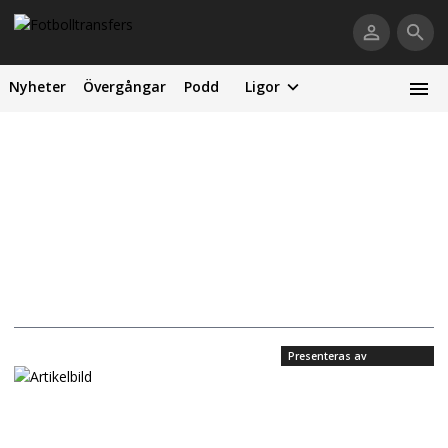
Nyheter
Övergångar
Podd
Ligor
Presenteras av