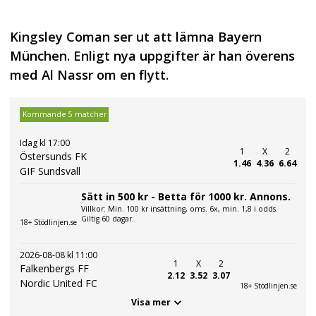
Kingsley Coman ser ut att lämna Bayern
München. Enligt nya uppgifter är han överens
med Al Nassr om en flytt.
Kommande 5 matcher
Idag kl 17:00
1
X
2
Östersunds FK
1.46
4.36
6.64
GIF Sundsvall
Sätt in 500 kr - Betta för 1000 kr. Annons.
Villkor: Min. 100 kr insättning, oms. 6x, min. 1,8 i odds.
Giltig 60 dagar.
18+ Stödlinjen.se
2026-08-08 kl 11:00
1
X
2
Falkenbergs FF
2.12
3.52
3.07
Nordic United FC
18+ Stödlinjen.se
Visa mer