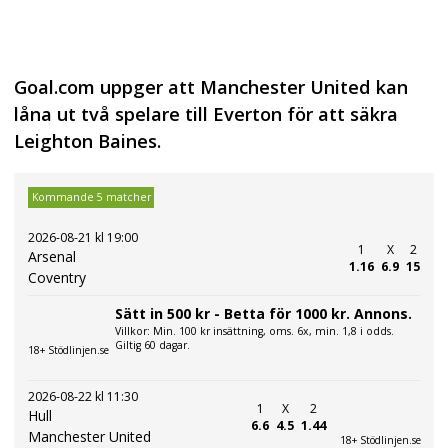
Goal.com uppger att Manchester United kan
låna ut två spelare till Everton för att säkra
Leighton Baines.
Kommande 5 matcher
2026-08-21 kl 19:00
1
X
2
Arsenal
1.16
6.9
15
Coventry
Sätt in 500 kr - Betta för 1000 kr. Annons.
Villkor: Min. 100 kr insättning, oms. 6x, min. 1,8 i odds.
Giltig 60 dagar.
18+ Stödlinjen.se
2026-08-22 kl 11:30
1
X
2
Hull
6.6
4.5
1.44
Manchester United
18+ Stödlinjen.se