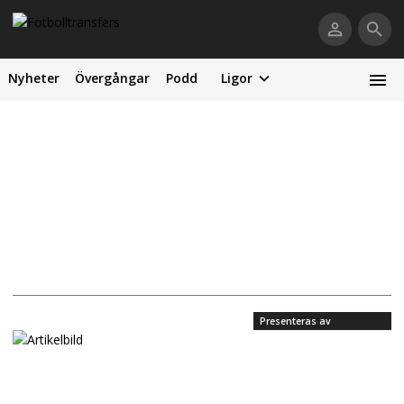
Nyheter
Övergångar
Podd
Ligor
Presenteras av