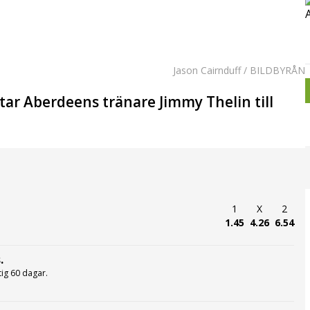
Jason Cairnduff / BILDBYRÅN
tar Aberdeens tränare Jimmy Thelin till
1
X
2
1.45
4.26
6.54
.
ltig 60 dagar.