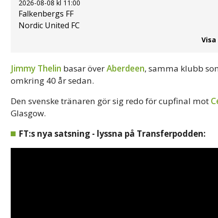
2026-08-08 kl 11:00
Falkenbergs FF
Nordic United FC
Visa
Jimmy Thelin
basar över
Aberdeen
, samma klubb som
omkring 40 år sedan.
Den svenske tränaren gör sig redo för cupfinal mot
C
Glasgow.
FT:s nya satsning - lyssna på Transferpodden: