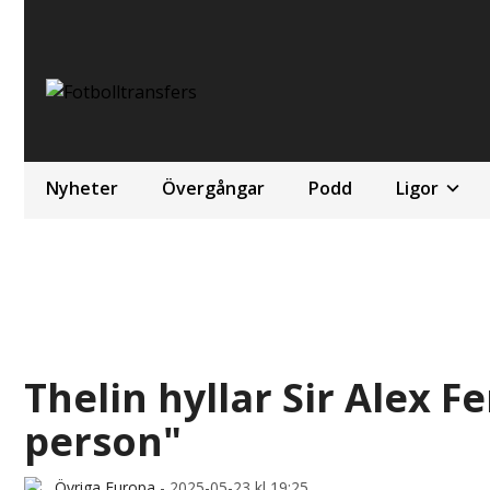
Nyheter
Övergångar
Podd
Ligor
Thelin hyllar Sir Alex F
person"
Övriga Europa
-
2025-05-23 kl 19:25