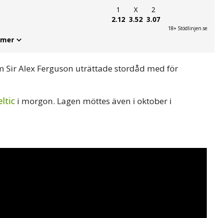
1
X
2
2.12
3.52
3.07
18+ Stödlinjen.se
 mer
 Sir Alex Ferguson uträttade stordåd med för
eltic
i morgon. Lagen möttes även i oktober i