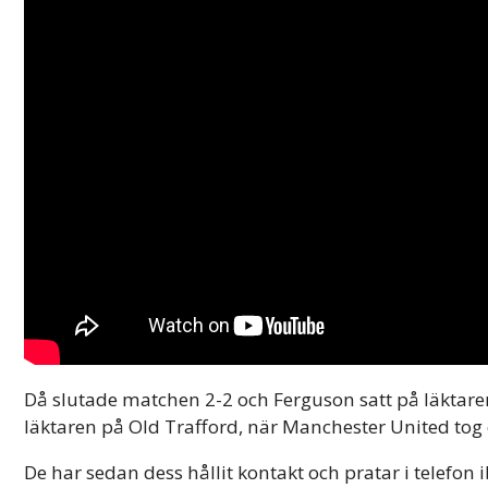
Då slutade matchen 2-2 och Ferguson satt på läktaren
läktaren på Old Trafford, när Manchester United tog
De har sedan dess hållit kontakt och pratar i telefon 