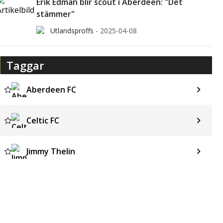
Erik Edman blir scout i Aberdeen: "Det
stämmer"
Utlandsproffs
-
2025-04-08
Taggar
Aberdeen FC
Celtic FC
Jimmy Thelin