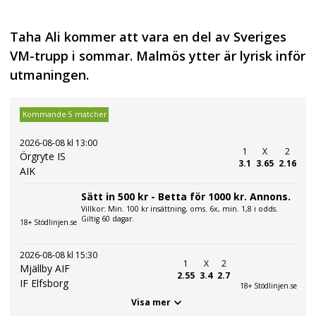
Taha Ali kommer att vara en del av Sveriges
VM-trupp i sommar. Malmös ytter är lyrisk inför
utmaningen.
Kommande 5 matcher
2026-08-08 kl 13:00
1
X
2
Örgryte IS
3.1
3.65
2.16
AIK
Sätt in 500 kr - Betta för 1000 kr. Annons.
Villkor: Min. 100 kr insättning, oms. 6x, min. 1,8 i odds.
Giltig 60 dagar.
18+ Stödlinjen.se
2026-08-08 kl 15:30
1
X
2
Mjällby AIF
2.55
3.4
2.7
IF Elfsborg
18+ Stödlinjen.se
Visa mer