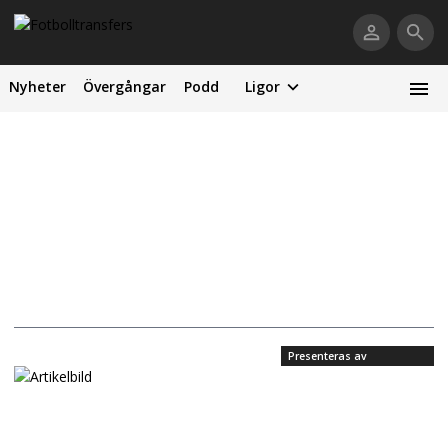
Nyheter
Övergångar
Podd
Ligor
Presenteras av