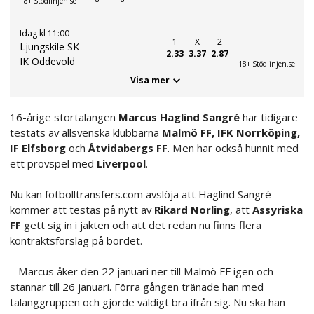
18+ Stödlinjen.se
Idag kl 11:00
1
X
2
Ljungskile SK
2.33
3.37
2.87
IK Oddevold
18+ Stödlinjen.se
Visa mer
16-årige stortalangen
Marcus Haglind Sangré
har tidigare
testats av allsvenska klubbarna
Malmö FF, IFK Norrköping,
IF Elfsborg
och
Åtvidabergs FF
. Men har också hunnit med
ett provspel med
Liverpool
.
Nu kan fotbolltransfers.com avslöja att Haglind Sangré
kommer att testas på nytt av
Rikard Norling
, att
Assyriska
FF
gett sig in i jakten och att det redan nu finns flera
kontraktsförslag på bordet.
– Marcus åker den 22 januari ner till Malmö FF igen och
stannar till 26 januari. Förra gången tränade han med
talanggruppen och gjorde väldigt bra ifrån sig. Nu ska han