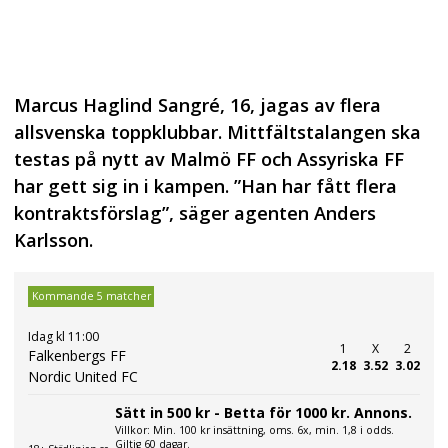
Marcus Haglind Sangré, 16, jagas av flera
allsvenska toppklubbar. Mittfältstalangen ska
testas på nytt av Malmö FF och Assyriska FF
har gett sig in i kampen. ”Han har fått flera
kontraktsförslag”, säger agenten Anders
Karlsson.
Kommande 5 matcher
Idag kl 11:00
1
X
2
Falkenbergs FF
2.18
3.52
3.02
Nordic United FC
Sätt in 500 kr - Betta för 1000 kr. Annons.
Villkor: Min. 100 kr insättning, oms. 6x, min. 1,8 i odds.
Giltig 60 dagar.