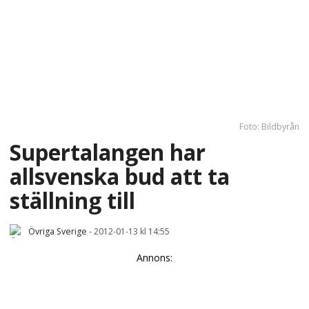
Foto: Bildbyrån
Supertalangen har
allsvenska bud att ta
ställning till
Övriga Sverige
-
2012-01-13 kl 14:55
Annons: