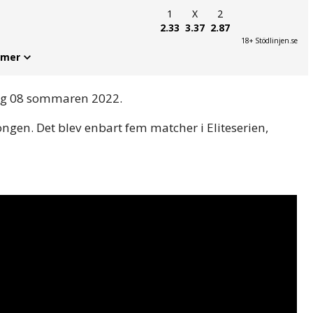
1
X
2
2.33
3.37
2.87
18+ Stödlinjen.se
 mer
org 08 sommaren 2022.
ngen. Det blev enbart fem matcher i Eliteserien,