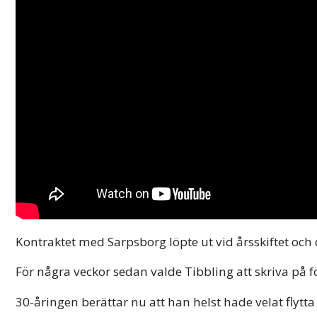
Kontraktet med Sarpsborg löpte ut vid årsskiftet och 
För några veckor sedan valde Tibbling att skriva på 
30-åringen berättar nu att han helst hade velat flytta 