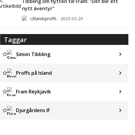
Tibbling om flytten till Fram: "Det blir ett
nytt äventyr"
Utlandsproffs
-
2025-03-29
Taggar
Simon Tibbling
Proffs på Island
Fram Reykjavík
Djurgårdens IF