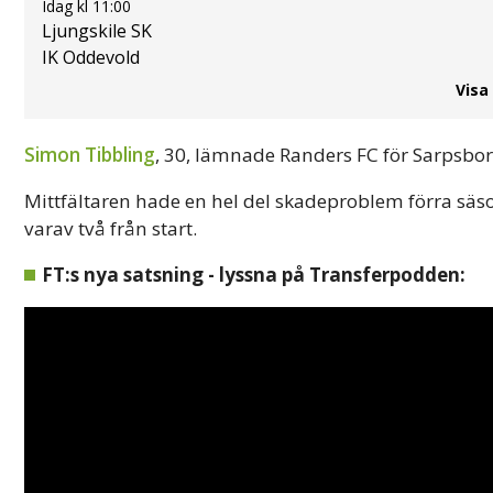
Idag kl 11:00
Ljungskile SK
IK Oddevold
Visa
Simon Tibbling
, 30, lämnade Randers FC för Sarpsb
Mittfältaren hade en hel del skadeproblem förra säso
varav två från start.
FT:s nya satsning - lyssna på Transferpodden: