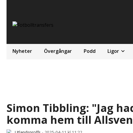
Nyheter
Övergångar
Podd
Ligor
Simon Tibbling: "Jag ha
komma hem till Allsve
Utlandsproffs
-
2025-04-11 kl 11:22