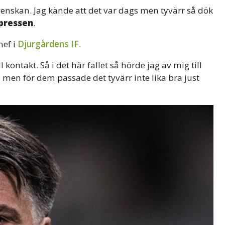
venskan. Jag kände att det var dags men tyvärr så dök
pressen
.
hef i
Djurgårdens IF
.
l kontakt. Så i det här fallet så hörde jag av mig till
en för dem passade det tyvärr inte lika bra just