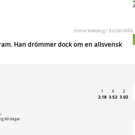
Emma Wallskog / BILDBYRÅN
 Fram. Han drömmer dock om en allsvensk
1
X
2
2.18
3.52
3.02
.
ltig 60 dagar.