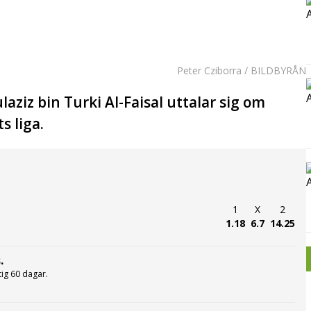
Peter Cziborra / BILDBYRÅN
aziz bin Turki Al-Faisal uttalar sig om
s liga.
1
X
2
1.18
6.7
14.25
.
ltig 60 dagar.