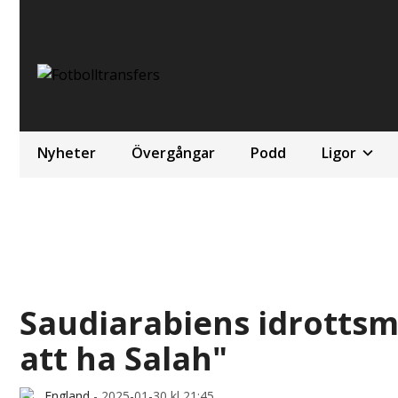
Nyheter
Övergångar
Podd
Ligor
Saudiarabiens idrottsmi
att ha Salah"
England
-
2025-01-30 kl 21:45