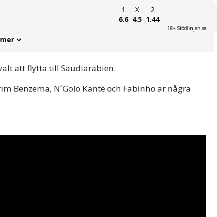
1
X
2
6.6
4.5
1.44
18+ Stödlinjen.se
 mer
t att flytta till Saudiarabien.
arim Benzema, N´Golo Kanté och Fabinho är några