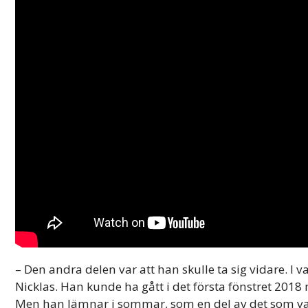
– Den andra delen var att han skulle ta sig vidare. I va
Nicklas. Han kunde ha gått i det första fönstret 2018
Men han lämnar i sommar, som en del av det som var 