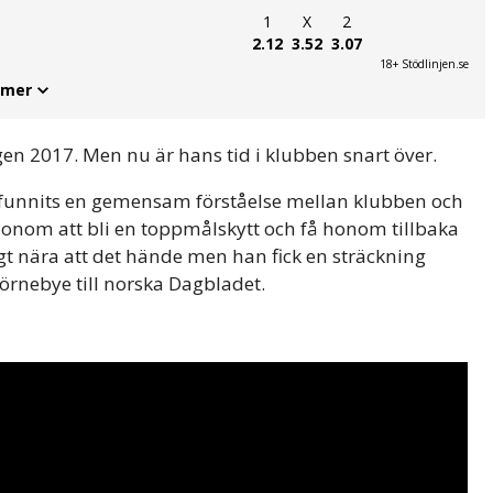
1
X
2
2.12
3.52
3.07
18+ Stödlinjen.se
 mer
en 2017. Men nu är hans tid i klubben snart över.
t funnits en gemensam förståelse mellan klubben och
 honom att bli en toppmålskytt och få honom tillbaka
igt nära att det hände men han fick en sträckning
jörnebye till norska Dagbladet.