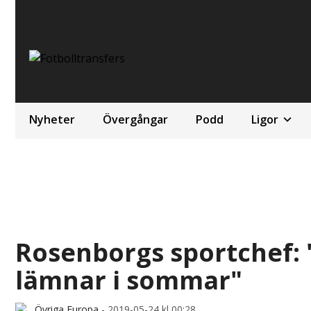
Nyheter
Övergångar
Podd
Ligor
Rosenborgs sportchef: 
lämnar i sommar"
Övriga Europa
-
2019-05-24 kl 00:28