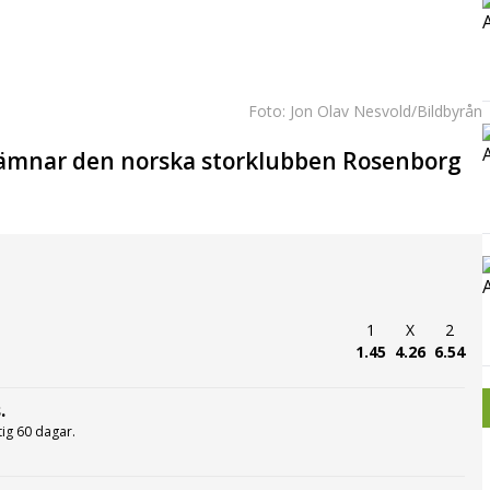
Foto: Jon Olav Nesvold/Bildbyrån
lämnar den norska storklubben Rosenborg
1
X
2
1.45
4.26
6.54
.
ltig 60 dagar.