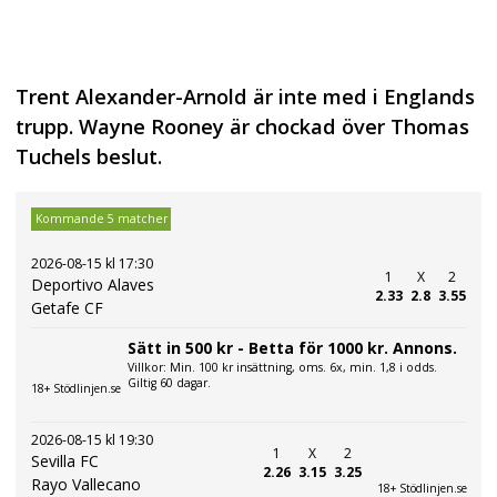
Trent Alexander-Arnold är inte med i Englands
trupp. Wayne Rooney är chockad över Thomas
Tuchels beslut.
Kommande 5 matcher
2026-08-15 kl 17:30
1
X
2
Deportivo Alaves
2.33
2.8
3.55
Getafe CF
Sätt in 500 kr - Betta för 1000 kr. Annons.
Villkor: Min. 100 kr insättning, oms. 6x, min. 1,8 i odds.
Giltig 60 dagar.
18+ Stödlinjen.se
2026-08-15 kl 19:30
1
X
2
Sevilla FC
2.26
3.15
3.25
Rayo Vallecano
18+ Stödlinjen.se