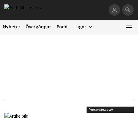
Nyheter
Övergångar
Podd
Ligor
Presenteras av