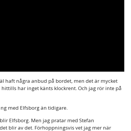
 väl haft några anbud på bordet, men det är mycket
h hittills har inget känts klockrent. Och jag rör inte på
ng med Elfsborg än tidigare.
t blir Elfsborg. Men jag pratar med Stefan
 det blir av det. Förhoppningsvis vet jag mer när