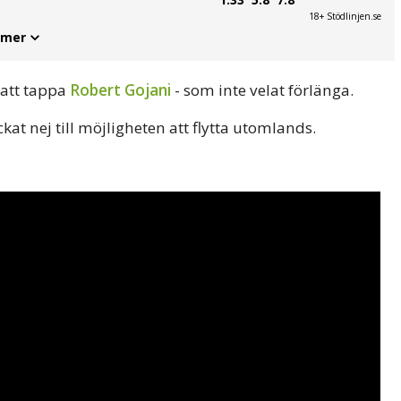
18+ Stödlinjen.se
 mer
 att tappa
Robert Gojani
- som inte velat förlänga.
kat nej till möjligheten att flytta utomlands.