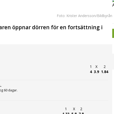
Foto: Krister Andersson/Bildbyrån
taren öppnar dörren för en fortsättning i
1
X
2
4
3.9
1.84
.
ltig 60 dagar.
1
X
2
1.33
5.8
7.8