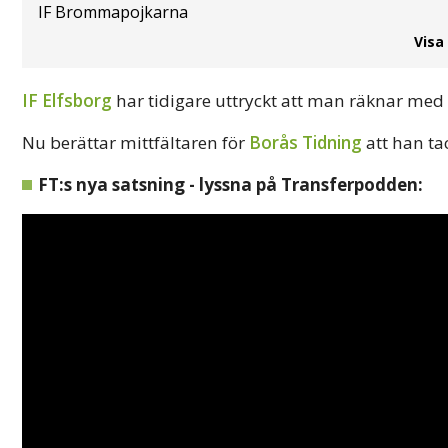
IF Brommapojkarna
Visa
IF Elfsborg
har tidigare uttryckt att man räknar med
Nu berättar mittfältaren för
Borås Tidning
att han tac
FT:s nya satsning - lyssna på Transferpodden: