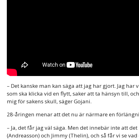
– Det kanske man kan säga att jag har gjort. Jag har
som ska klicka vid en flytt, saker att ta hänsyn till, oc
mig för sakens skull, säger Gojani.
28-åringen menar att det nu är närmare en förlängni
– Ja, det får jag väl säga. Men det innebär inte att de
(Andreasson) och Jimmy (Thelin), och så får vi se vad