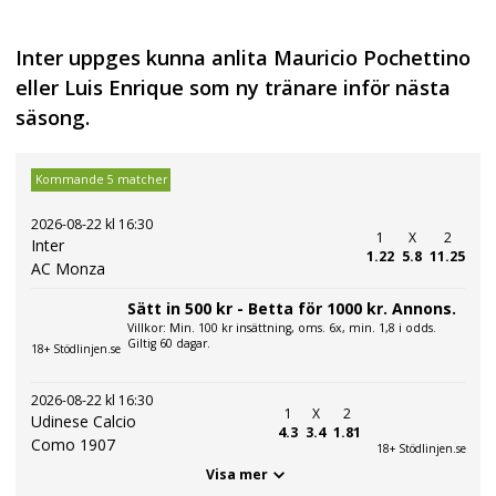
Inter uppges kunna anlita Mauricio Pochettino
eller Luis Enrique som ny tränare inför nästa
säsong.
Kommande 5 matcher
2026-08-22 kl 16:30
1
X
2
Inter
1.22
5.8
11.25
AC Monza
Sätt in 500 kr - Betta för 1000 kr. Annons.
Villkor: Min. 100 kr insättning, oms. 6x, min. 1,8 i odds.
Giltig 60 dagar.
18+ Stödlinjen.se
2026-08-22 kl 16:30
1
X
2
Udinese Calcio
4.3
3.4
1.81
Como 1907
18+ Stödlinjen.se
Visa mer