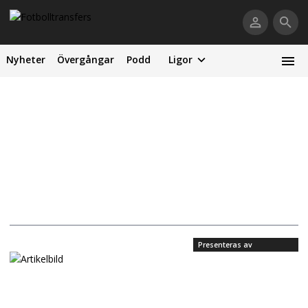
Nyheter
Övergångar
Podd
Ligor
Presenteras av