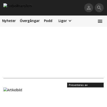
Nyheter
Övergångar
Podd
Ligor
Presenteras av