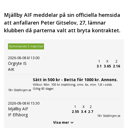
Mjällby AIF meddelar på sin officiella hemsida
att anfallaren Peter Gitselov, 27, lämnar
klubben då parterna valt att bryta kontraktet.
Kommande 5 matcher
2026-08-08 kl 13:00
1
X
2
Örgryte IS
3.1
3.65
2.16
AIK
Sätt in 500 kr - Betta för 1000 kr. Annons.
Villkor: Min. 100 kr insättning, oms. 6x, min. 1,8 i odds.
Giltig 60 dagar.
18+ Stödlinjen.se
2026-08-08 kl 15:30
1
X
2
Mjällby AIF
2.55
3.4
2.7
IF Elfsborg
18+ Stödlinjen.se
Visa mer