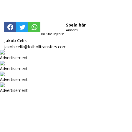
Spela här
Annons
18+ Stödlinjen.se
Jakob Celik
jakob.celik@fotbolltransfers.com