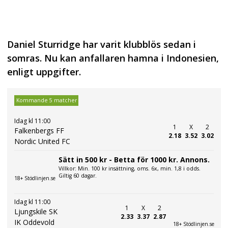
Daniel Sturridge har varit klubblös sedan i
somras. Nu kan anfallaren hamna i Indonesien,
enligt uppgifter.
Kommande 5 matcher
Idag kl 11:00
1
X
2
Falkenbergs FF
2.18
3.52
3.02
Nordic United FC
Sätt in 500 kr - Betta för 1000 kr. Annons.
Villkor: Min. 100 kr insättning, oms. 6x, min. 1,8 i odds.
Giltig 60 dagar.
18+ Stödlinjen.se
Idag kl 11:00
1
X
2
Ljungskile SK
2.33
3.37
2.87
IK Oddevold
18+ Stödlinjen.se