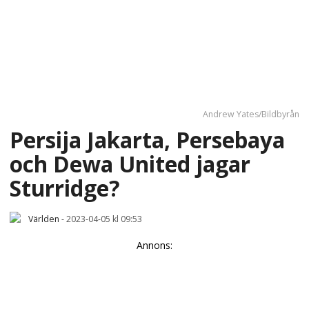
Andrew Yates/Bildbyrån
Persija Jakarta, Persebaya
och Dewa United jagar
Sturridge?
Världen
-
2023-04-05 kl 09:53
Annons: