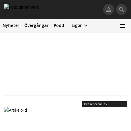
Nyheter
Övergångar
Podd
Ligor
Presenteras av