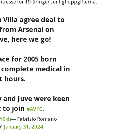
ntresse för 19-åringen, enligt uppgifterna.
Villa agree deal to
 from Arsenal on
e, here we go!
ce for 2005 born
o complete medical in
t hours.
y and Juve were keen
 to join
.
#AVFC
xY0kh
— Fabrizio Romano
o)
January 31, 2024