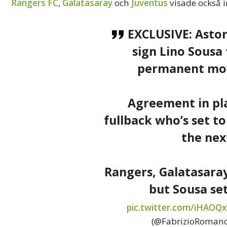
Rangers FC
,
Galatasaray
och
Juventus
visade också i
EXCLUSIVE: Aston 
sign Lino Sousa
permanent mov
Agreement in pla
fullback who’s set t
the nex
Rangers, Galatasara
but Sousa set
pic.twitter.com/iHAOQ
(@FabrizioRoman