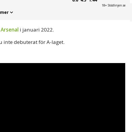
18+ Stödlinjen.se
 mer
n
Arsenal
i januari 2022.
 inte debuterat för A-laget.