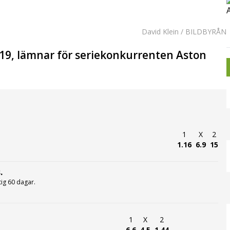
David Klein / BILDBYRÅN
 19, lämnar för seriekonkurrenten Aston
1
X
2
1.16
6.9
15
.
ltig 60 dagar.
1
X
2
6.6
4.5
1.44