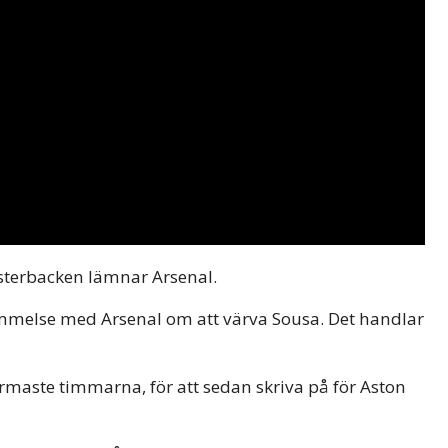
sterbacken lämnar Arsenal.
melse med Arsenal om att värva Sousa. Det handlar
aste timmarna, för att sedan skriva på för Aston