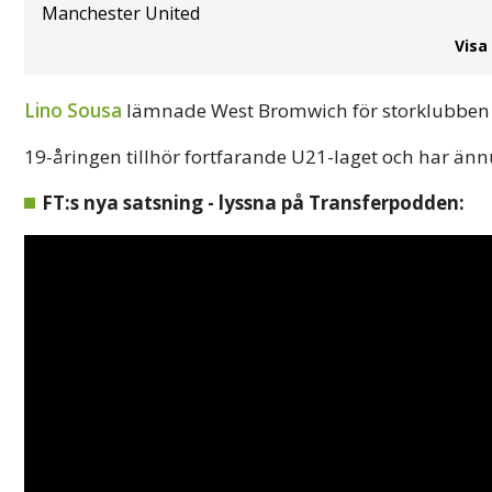
Manchester United
Visa
Lino Sousa
lämnade West Bromwich för storklubbe
19-åringen tillhör fortfarande U21-laget och har ännu
FT:s nya satsning - lyssna på Transferpodden: