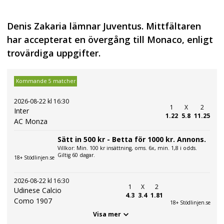
Denis Zakaria lämnar Juventus. Mittfältaren
har accepterat en övergång till Monaco, enligt
trovärdiga uppgifter.
Kommande 5 matcher
2026-08-22 kl 16:30
1
X
2
Inter
1.22
5.8
11.25
AC Monza
Sätt in 500 kr - Betta för 1000 kr. Annons.
Villkor: Min. 100 kr insättning, oms. 6x, min. 1,8 i odds.
Giltig 60 dagar.
18+ Stödlinjen.se
2026-08-22 kl 16:30
1
X
2
Udinese Calcio
4.3
3.4
1.81
Como 1907
18+ Stödlinjen.se
Visa mer