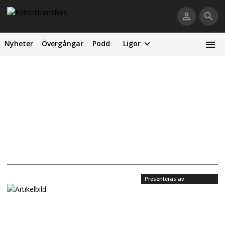
Nyheter
Övergångar
Podd
Ligor
Presenteras av