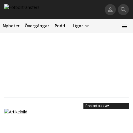
Nyheter
Övergångar
Podd
Ligor
Presenteras av