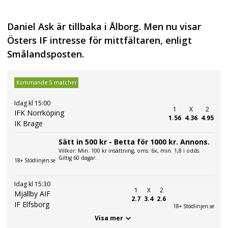
Daniel Ask är tillbaka i Ålborg. Men nu visar
Östers IF intresse för mittfältaren, enligt
Smålandsposten.
Kommande 5 matcher
Idag kl 15:00
1
X
2
IFK Norrköping
1.56
4.36
4.95
IK Brage
Sätt in 500 kr - Betta för 1000 kr. Annons.
Villkor: Min. 100 kr insättning, oms. 6x, min. 1,8 i odds.
Giltig 60 dagar.
18+ Stödlinjen.se
Idag kl 15:30
1
X
2
Mjällby AIF
2.7
3.4
2.6
IF Elfsborg
18+ Stödlinjen.se
Visa mer