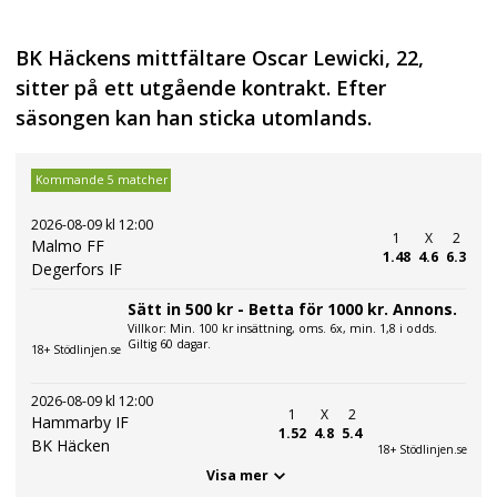
BK Häckens mittfältare Oscar Lewicki, 22,
sitter på ett utgående kontrakt. Efter
säsongen kan han sticka utomlands.
Kommande 5 matcher
2026-08-09 kl 12:00
1
X
2
Malmo FF
1.48
4.6
6.3
Degerfors IF
Sätt in 500 kr - Betta för 1000 kr. Annons.
Villkor: Min. 100 kr insättning, oms. 6x, min. 1,8 i odds.
Giltig 60 dagar.
18+ Stödlinjen.se
2026-08-09 kl 12:00
1
X
2
Hammarby IF
1.52
4.8
5.4
BK Häcken
18+ Stödlinjen.se
Visa mer