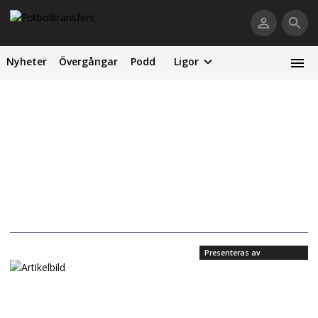
Nyheter
Övergångar
Podd
Ligor
Presenteras av