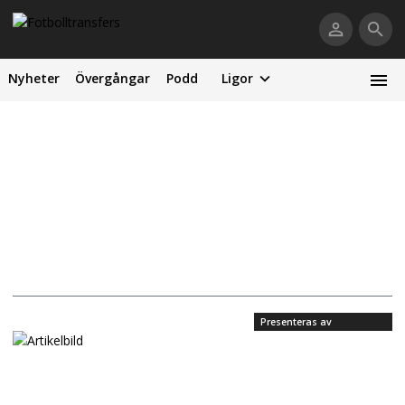
Nyheter
Övergångar
Podd
Ligor
Presenteras av