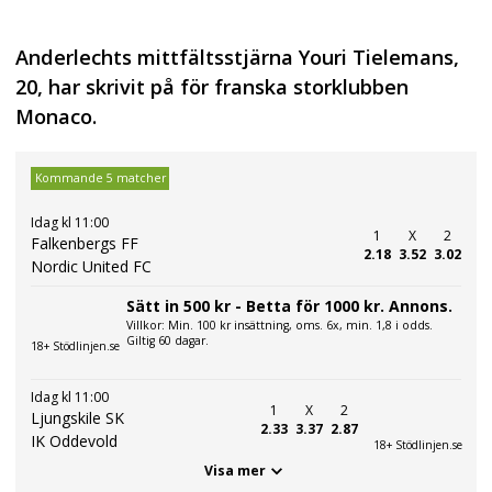
Anderlechts mittfältsstjärna Youri Tielemans,
20, har skrivit på för franska storklubben
Monaco.
Kommande 5 matcher
Idag kl 11:00
1
X
2
Falkenbergs FF
2.18
3.52
3.02
Nordic United FC
Sätt in 500 kr - Betta för 1000 kr. Annons.
Villkor: Min. 100 kr insättning, oms. 6x, min. 1,8 i odds.
Giltig 60 dagar.
18+ Stödlinjen.se
Idag kl 11:00
1
X
2
Ljungskile SK
2.33
3.37
2.87
IK Oddevold
18+ Stödlinjen.se
Visa mer