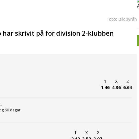
Foto: Bildbyrån
 har skrivit på för division 2-klubben
1
X
2
1.46
4.36
6.64
.
ltig 60 dagar.
1
X
2
2.12
3.52
3.07