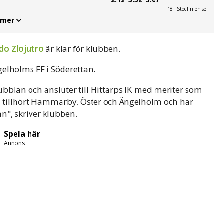
18+ Stödlinjen.se
 mer
do Zlojutro
är klar för klubben.
elholms FF i Söderettan.
bubblan och ansluter till Hittarps IK med meriter som
n tillhört Hammarby, Öster och Ängelholm och har
n", skriver klubben.
Spela här
Annons
e