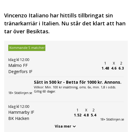
Vincenzo Italiano har hittills tillbringat sin
tränarkarriär i Italien. Nu står det klart att han
tar över Besiktas.
Kommande 5 matcher
Idag kl 12:00
1
X
2
Malmo FF
1.48
4.6
6.3
Degerfors IF
Sätt in 500 kr - Betta för 1000 kr. Annons.
Villkor: Min. 100 kr insättning, oms. 6x, min. 1,8 i odds.
Giltig 60 dagar.
18+ Stödlinjen.se
Idag kl 12:00
1
X
2
Hammarby IF
1.52
4.8
5.4
BK Häcken
18+ Stödlinjen.se
Visa mer