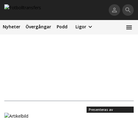
Nyheter
Övergångar
Podd
Ligor
Presenteras av