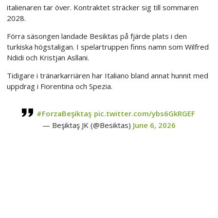
italienaren tar över. Kontraktet sträcker sig till sommaren
2028.
Förra säsongen landade Besiktas på fjärde plats i den
turkiska högstaligan. I spelartruppen finns namn som Wilfred
Ndidi och Kristjan Asllani.
Tidigare i tränarkarriären har Italiano bland annat hunnit med
uppdrag i Fiorentina och Spezia.
#ForzaBeşiktaş
pic.twitter.com/ybs6GkRGEF
— Beşiktaş JK (@Besiktas)
June 6, 2026