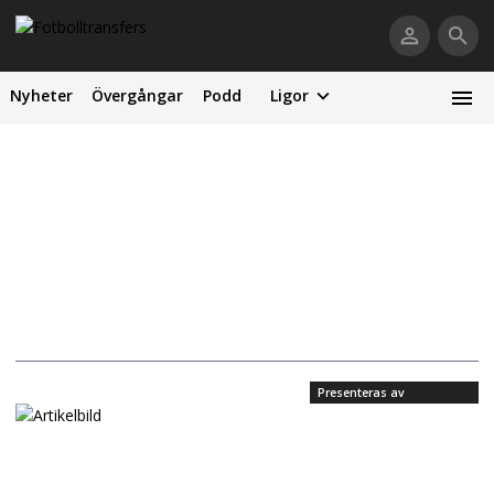
Nyheter
Övergångar
Podd
Ligor
Presenteras av