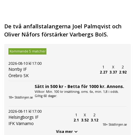
De två anfallstalangerna Joel Palmqvist och
Oliver Nåfors förstärker Varbergs BoIS.
Kommande 5 matcher
2026-08-10 kl 17:00
1
X
2
Norrby IF
2.27
3.37
2.92
Örebro SK
Sätt in 500 kr - Betta för 1000 kr. Annons.
Villkor: Min. 100 kr insättning, oms. 6x, min. 1,8 i odds.
Giltig 60 dagar.
18+ Stödlinjen.se
2026-08-11 kl 17:00
1
X
2
Helsingborgs IF
2.1
3.52
3.12
IFK Värnamo
18+ Stödlinjen.se
Visa mer