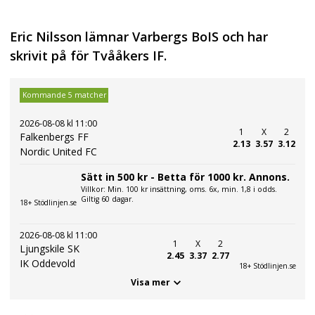
Eric Nilsson lämnar Varbergs BoIS och har
skrivit på för Tvååkers IF.
Kommande 5 matcher
2026-08-08 kl 11:00
1
X
2
Falkenbergs FF
2.13
3.57
3.12
Nordic United FC
Sätt in 500 kr - Betta för 1000 kr. Annons.
Villkor: Min. 100 kr insättning, oms. 6x, min. 1,8 i odds.
Giltig 60 dagar.
18+ Stödlinjen.se
2026-08-08 kl 11:00
1
X
2
Ljungskile SK
2.45
3.37
2.77
IK Oddevold
18+ Stödlinjen.se
Visa mer