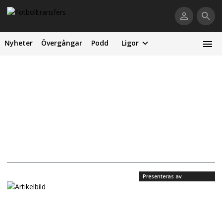
Nyheter
Övergångar
Podd
Ligor
Presenteras av